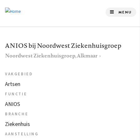
Overslaan
en
MENU
naar
de
inhoud
ANIOS bij Noordwest Ziekenhuisgroep
gaan
Noordwest Ziekenhuisgroep, Alkmaar
VAKGEBIED
Artsen
FUNCTIE
ANIOS
BRANCHE
Ziekenhuis
AANSTELLING