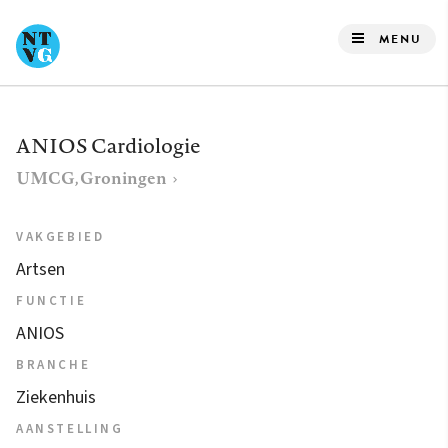
Overslaan
en
MENU
naar
de
inhoud
ANIOS Cardiologie
gaan
UMCG, Groningen
VAKGEBIED
Artsen
FUNCTIE
ANIOS
BRANCHE
Ziekenhuis
AANSTELLING