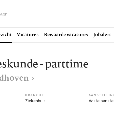
baar
zicht
Vacatures
Bewaarde vacatures
Jobalert
kunde - parttime
ndhoven
BRANCHE
AANSTELLIN
Ziekenhuis
Vaste aanstel