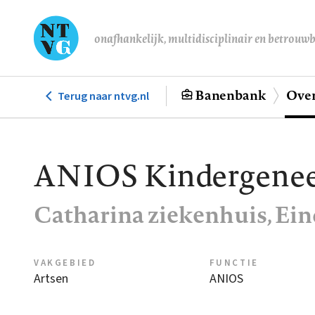
Overslaan
en
onafhankelijk, multidisciplinair en betrouw
naar
de
inhoud
Banenbank
Over
Terug naar ntvg.nl
Hoofdnavigatie
gaan
ANIOS Kindergenees
Catharina ziekenhuis, Ei
VAKGEBIED
FUNCTIE
Artsen
ANIOS