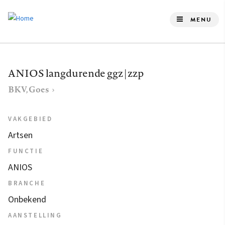
Overslaan
en
MENU
naar
de
inhoud
ANIOS langdurende ggz | zzp
gaan
BKV, Goes
VAKGEBIED
Artsen
FUNCTIE
ANIOS
BRANCHE
Onbekend
AANSTELLING