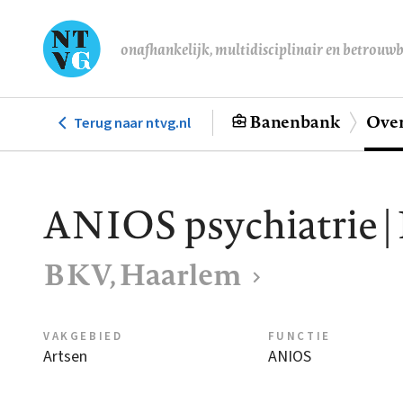
Overslaan
en
onafhankelijk, multidisciplinair en betrouw
naar
de
inhoud
Banenbank
Over
Terug naar ntvg.nl
Hoofdnavigatie
gaan
ANIOS psychiatrie 
BKV, Haarlem
VAKGEBIED
FUNCTIE
Artsen
ANIOS