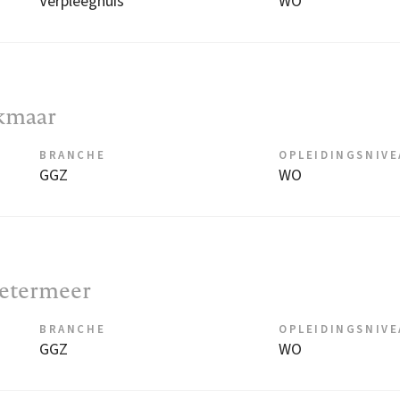
Verpleeghuis
WO
lkmaar
BRANCHE
OPLEIDINGSNIV
GGZ
WO
oetermeer
BRANCHE
OPLEIDINGSNIV
GGZ
WO