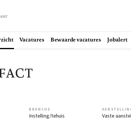
baar
zicht
Vacatures
Bewaarde vacatures
Jobalert
| FACT
BRANCHE
AANSTELLIN
Instelling/tehuis
Vaste aanstel