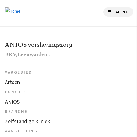
Overslaan
en
MENU
naar
de
inhoud
ANIOS verslavingszorg
gaan
BKV, Leeuwarden
VAKGEBIED
Artsen
FUNCTIE
ANIOS
BRANCHE
Zelfstandige kliniek
AANSTELLING