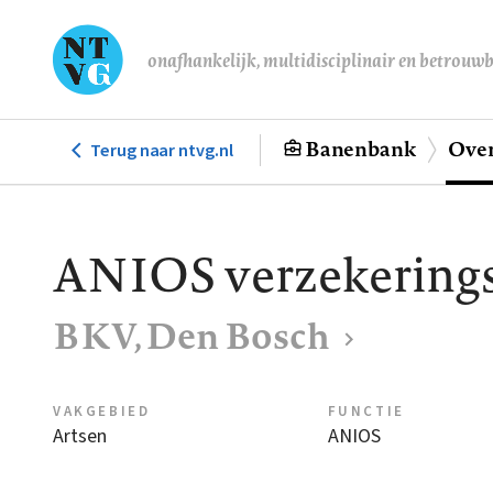
Overslaan
en
onafhankelijk, multidisciplinair en betrouw
naar
de
inhoud
Banenbank
Over
Terug naar ntvg.nl
Hoofdnavigatie
gaan
ANIOS verzekering
BKV, Den Bosch
VAKGEBIED
FUNCTIE
Artsen
ANIOS