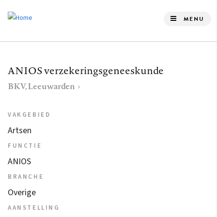
Overslaan
en
MENU
naar
de
inhoud
ANIOS verzekeringsgeneeskunde
gaan
BKV, Leeuwarden
VAKGEBIED
Artsen
FUNCTIE
ANIOS
BRANCHE
Overige
AANSTELLING