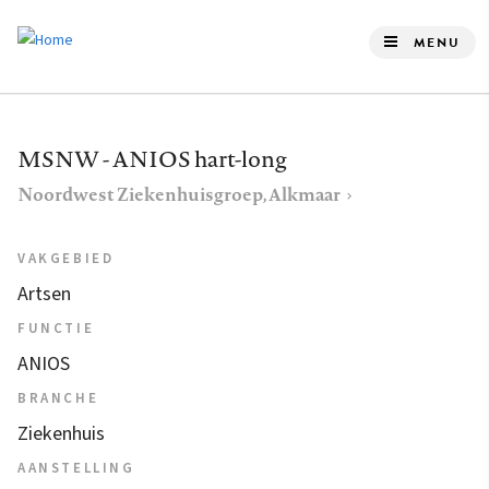
Overslaan
en
MENU
naar
de
inhoud
MSNW - ANIOS hart-long
gaan
Noordwest Ziekenhuisgroep, Alkmaar
VAKGEBIED
Artsen
FUNCTIE
ANIOS
BRANCHE
Ziekenhuis
AANSTELLING