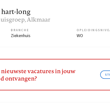
art-long
uisgroep
, Alkmaar
BRANCHE
OPLEIDINGSNIV
Ziekenhuis
WO
e nieuwste vacatures in jouw
ST
ed ontvangen?