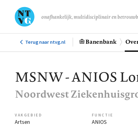
Overslaan
en
onafhankelijk, multidisciplinair en betrouw
naar
de
inhoud
Banenbank
Over
Terug naar ntvg.nl
Hoofdnavigatie
gaan
MSNW - ANIOS Lon
Noordwest Ziekenhuisgro
VAKGEBIED
FUNCTIE
Artsen
ANIOS