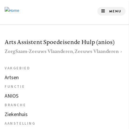
Overslaan
en
MENU
naar
de
inhoud
Arts Assistent Spoedeisende Hulp (anios)
gaan
ZorgSaam-Zeeuws Vlaanderen, Zeeuws Vlaanderen
VAKGEBIED
Artsen
FUNCTIE
ANIOS
BRANCHE
Ziekenhuis
AANSTELLING