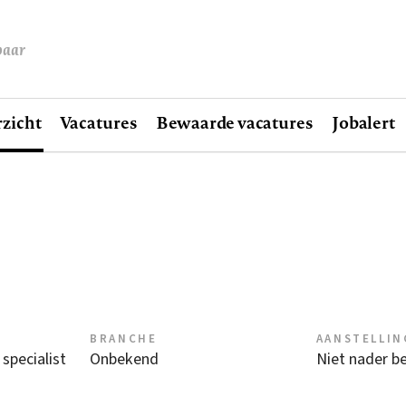
baar
zicht
Vacatures
Bewaarde vacatures
Jobalert
BRANCHE
AANSTELLIN
 specialist
Onbekend
Niet nader b