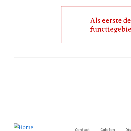
Als eerste d
functiegebi
Contact
Colofon
Di