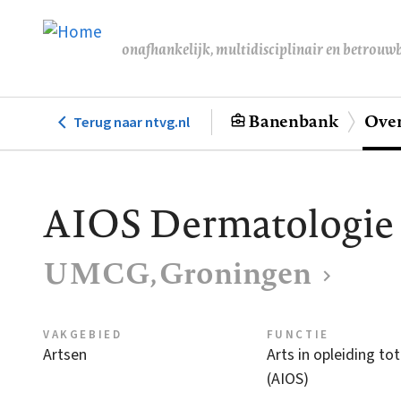
Overslaan
en
onafhankelijk, multidisciplinair en betrouw
naar
de
inhoud
Banenbank
Over
Terug naar ntvg.nl
Hoofdnavigatie
gaan
AIOS Dermatologie
UMCG, Groningen
VAKGEBIED
FUNCTIE
Artsen
Arts in opleiding tot
(AIOS)