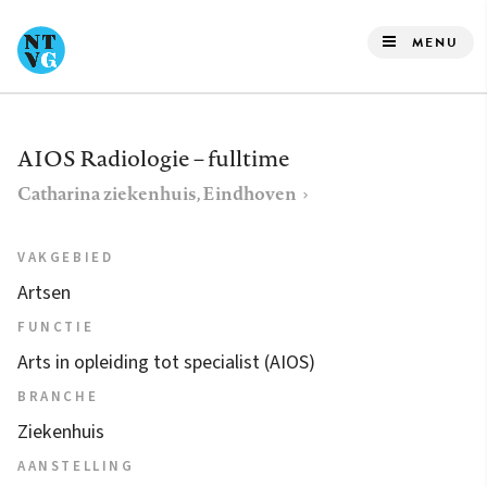
Overslaan
en
MENU
naar
de
inhoud
AIOS Radiologie – fulltime
gaan
Catharina ziekenhuis, Eindhoven
VAKGEBIED
Artsen
FUNCTIE
Arts in opleiding tot specialist (AIOS)
BRANCHE
Ziekenhuis
AANSTELLING