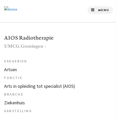
Overslaan
en
MENU
naar
de
inhoud
AIOS Radiotherapie
gaan
UMCG, Groningen
VAKGEBIED
Artsen
FUNCTIE
Arts in opleiding tot specialist (AIOS)
BRANCHE
Ziekenhuis
AANSTELLING