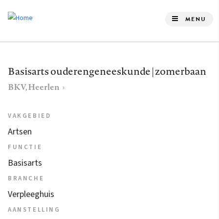
Overslaan
en
MENU
naar
de
inhoud
Basisarts ouderengeneeskunde | zomerbaan
gaan
BKV, Heerlen
VAKGEBIED
Artsen
FUNCTIE
Basisarts
BRANCHE
Verpleeghuis
AANSTELLING