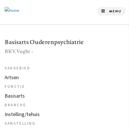
Overslaan
en
MENU
naar
de
inhoud
Basisarts Ouderenpsychiatrie
gaan
BKV, Vught
VAKGEBIED
Artsen
FUNCTIE
Basisarts
BRANCHE
Instelling/tehuis
AANSTELLING