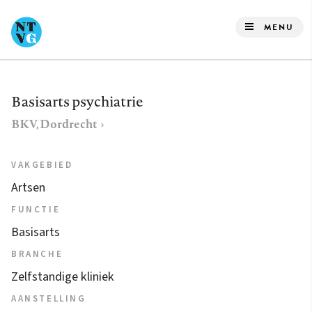
Overslaan
en
MENU
naar
de
inhoud
Basisarts psychiatrie
gaan
BKV, Dordrecht
VAKGEBIED
Artsen
FUNCTIE
Basisarts
BRANCHE
Zelfstandige kliniek
AANSTELLING