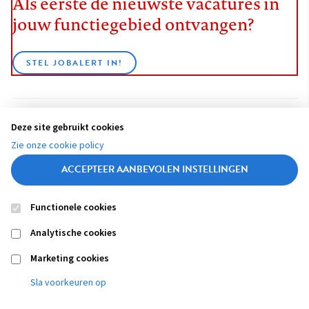
Als eerste de nieuwste vacatures in
jouw functiegebied ontvangen?
STEL JOBALERT IN!
Deze site gebruikt cookies
BEKIJK ALLE VACATURES
Zie onze cookie policy
ACCEPTEER AANBEVOLEN INSTELLINGEN
Functionele cookies
Contact
Colofon
Disclaimer
Privacy
About us
Analytische cookies
Footer
navigation
Marketing cookies
Sla voorkeuren op