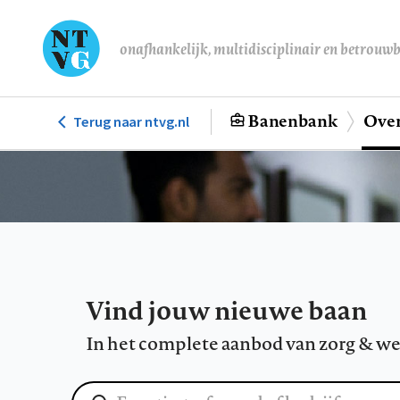
Overslaan
en
onafhankelijk, multidisciplinair en betrouw
naar
de
inhoud
Banenbank
Over
Terug naar ntvg.nl
Hoofdnavigatie
gaan
Vind jouw nieuwe baan
In het complete aanbod van zorg & we