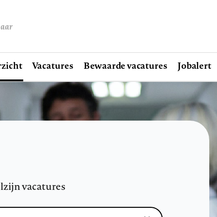
baar
zicht
Vacatures
Bewaarde vacatures
Jobalert
lzijn vacatures