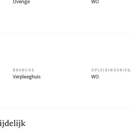
Overige
WO
BRANCHE
OPLEIDINGSNIV
Verpleeghuis
WO
jdelijk