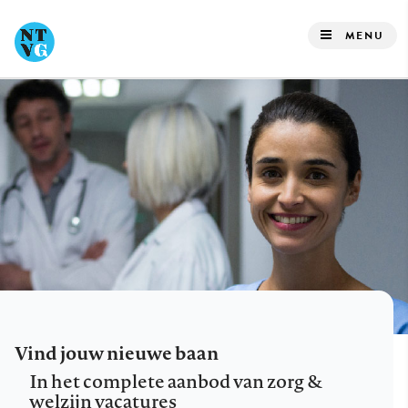
Overslaan
en
MENU
naar
de
inhoud
gaan
Vind jouw nieuwe baan
In het complete aanbod van zorg &
welzijn vacatures