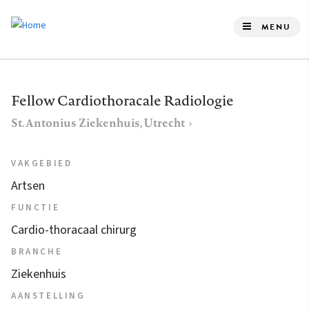
Overslaan
en
MENU
naar
de
inhoud
Fellow Cardiothoracale Radiologie
gaan
St. Antonius Ziekenhuis, Utrecht
VAKGEBIED
Artsen
FUNCTIE
Cardio-thoracaal chirurg
BRANCHE
Ziekenhuis
AANSTELLING