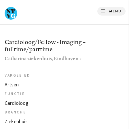
Overslaan
en
MENU
naar
de
inhoud
Cardioloog/Fellow - Imaging –
gaan
fulltime/parttime
Catharina ziekenhuis, Eindhoven
VAKGEBIED
Artsen
FUNCTIE
Cardioloog
BRANCHE
Ziekenhuis