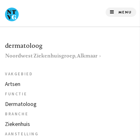
Overslaan
en
MENU
naar
de
inhoud
dermatoloog
gaan
Noordwest Ziekenhuisgroep, Alkmaar
VAKGEBIED
Artsen
FUNCTIE
Dermatoloog
BRANCHE
Ziekenhuis
AANSTELLING