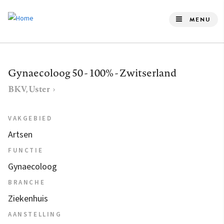
Overslaan
en
MENU
naar
de
inhoud
Gynaecoloog 50 - 100% - Zwitserland
gaan
BKV, Uster
VAKGEBIED
Artsen
FUNCTIE
Gynaecoloog
BRANCHE
Ziekenhuis
AANSTELLING