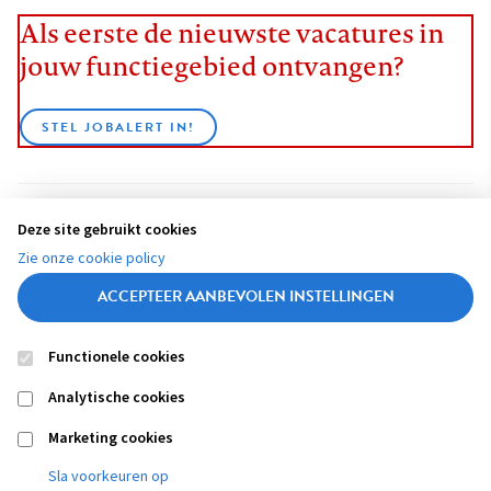
Als eerste de nieuwste vacatures in
jouw functiegebied ontvangen?
STEL JOBALERT IN!
Deze site gebruikt cookies
BEKIJK ALLE VACATURES
Zie onze cookie policy
ACCEPTEER AANBEVOLEN INSTELLINGEN
Functionele cookies
Contact
Colofon
Disclaimer
Privacy
About us
Analytische cookies
Footer
navigation
Marketing cookies
Sla voorkeuren op