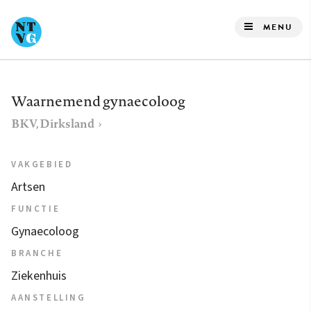
Overslaan
en
MENU
naar
de
inhoud
Waarnemend gynaecoloog
gaan
BKV, Dirksland
VAKGEBIED
Artsen
FUNCTIE
Gynaecoloog
BRANCHE
Ziekenhuis
AANSTELLING