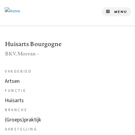
Overslaan
en
MENU
naar
de
inhoud
Huisarts Bourgogne
gaan
BKV, Morvan
VAKGEBIED
Artsen
FUNCTIE
Huisarts
BRANCHE
(Groeps)praktijk
AANSTELLING