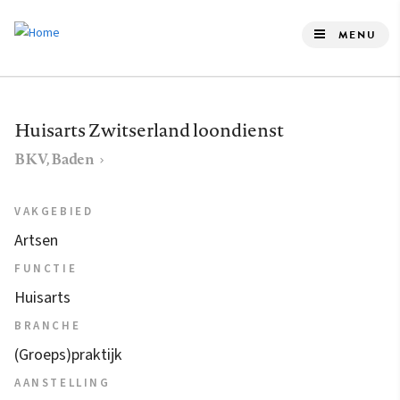
Overslaan
en
MENU
naar
de
inhoud
Huisarts Zwitserland loondienst
gaan
BKV, Baden
VAKGEBIED
Artsen
FUNCTIE
Huisarts
BRANCHE
(Groeps)praktijk
AANSTELLING