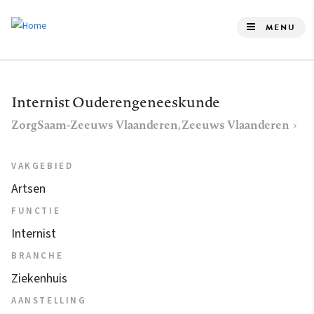
Overslaan
en
MENU
naar
de
inhoud
Internist Ouderengeneeskunde
gaan
ZorgSaam-Zeeuws Vlaanderen, Zeeuws Vlaanderen
VAKGEBIED
Artsen
FUNCTIE
Internist
BRANCHE
Ziekenhuis
AANSTELLING