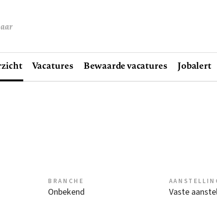
baar
zicht
Vacatures
Bewaarde vacatures
Jobalert
BRANCHE
AANSTELLIN
Onbekend
Vaste aanstel