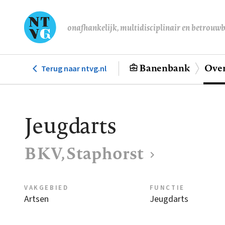
Overslaan
en
onafhankelijk, multidisciplinair en betrouw
naar
de
inhoud
Banenbank
Over
Terug naar ntvg.nl
Hoofdnavigatie
gaan
Jeugdarts
BKV, Staphorst
VAKGEBIED
FUNCTIE
Artsen
Jeugdarts