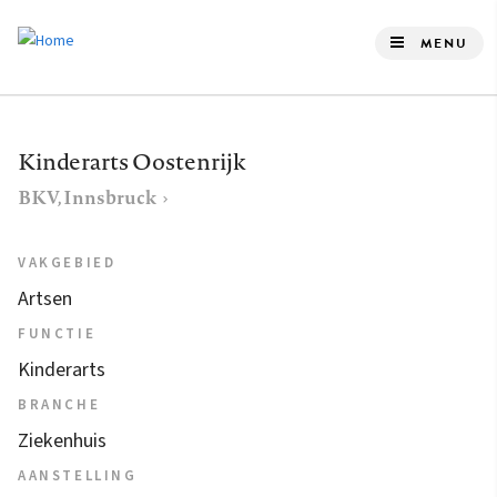
Overslaan
en
MENU
naar
de
inhoud
Kinderarts Oostenrijk
gaan
BKV, Innsbruck
VAKGEBIED
Artsen
FUNCTIE
Kinderarts
BRANCHE
Ziekenhuis
AANSTELLING