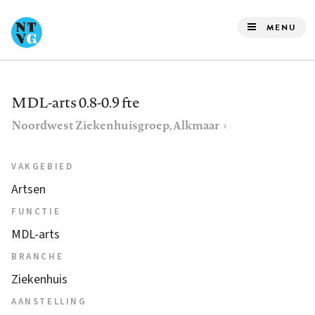
Overslaan
en
MENU
naar
de
inhoud
MDL-arts 0.8-0.9 fte
gaan
Noordwest Ziekenhuisgroep, Alkmaar
VAKGEBIED
Artsen
FUNCTIE
MDL-arts
BRANCHE
Ziekenhuis
AANSTELLING