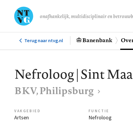
Overslaan
en
onafhankelijk, multidisciplinair en betrouw
naar
de
inhoud
Banenbank
Over
Terug naar ntvg.nl
Hoofdnavigatie
gaan
Nefroloog | Sint Ma
BKV, Philipsburg
VAKGEBIED
FUNCTIE
Artsen
Nefroloog