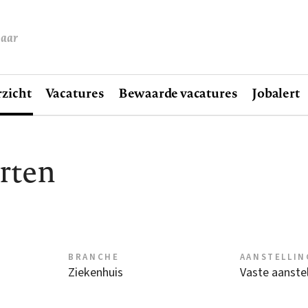
baar
zicht
Vacatures
Bewaarde vacatures
Jobalert
arten
BRANCHE
AANSTELLIN
Ziekenhuis
Vaste aanstel