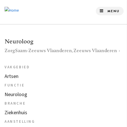
Overslaan
en
MENU
naar
de
inhoud
Neuroloog
gaan
ZorgSaam-Zeeuws Vlaanderen, Zeeuws Vlaanderen
VAKGEBIED
Artsen
FUNCTIE
Neuroloog
BRANCHE
Ziekenhuis
AANSTELLING