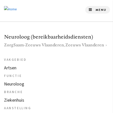
Overslaan
en
MENU
naar
de
inhoud
Neuroloog (bereikbaarheidsdiensten)
gaan
ZorgSaam-Zeeuws Vlaanderen, Zeeuws Vlaanderen
VAKGEBIED
Artsen
FUNCTIE
Neuroloog
BRANCHE
Ziekenhuis
AANSTELLING