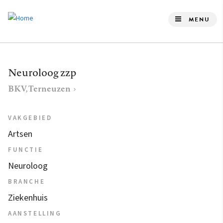
Overslaan
en
MENU
naar
de
inhoud
Neuroloog zzp
gaan
BKV, Terneuzen
VAKGEBIED
Artsen
FUNCTIE
Neuroloog
BRANCHE
Ziekenhuis
AANSTELLING