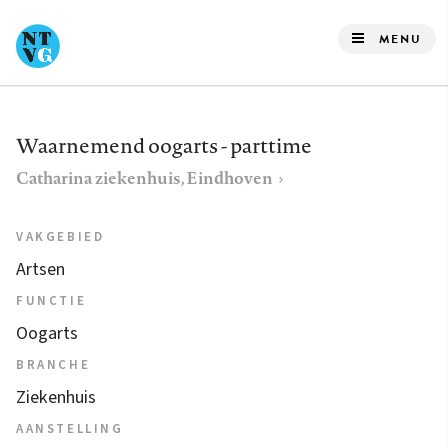
Overslaan
en
MENU
naar
de
inhoud
Waarnemend oogarts - parttime
gaan
Catharina ziekenhuis, Eindhoven
VAKGEBIED
Artsen
FUNCTIE
Oogarts
BRANCHE
Ziekenhuis
AANSTELLING