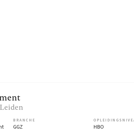
tment
, Leiden
BRANCHE
OPLEIDINGSNIV
nt
GGZ
HBO