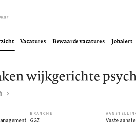
baar
zicht
Vacatures
Bewaarde vacatures
Jobalert
en wijkgerichte psychi
n
BRANCHE
AANSTELLIN
management
GGZ
Vaste aanstel