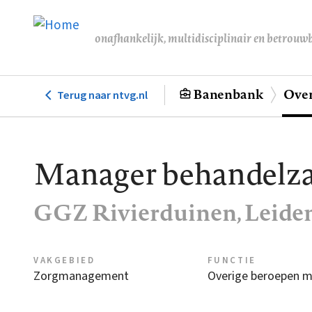
Overslaan
en
onafhankelijk, multidisciplinair en betrouw
naar
de
inhoud
Banenbank
Over
Terug naar ntvg.nl
Hoofdnavigatie
gaan
Manager behandelzak
GGZ Rivierduinen, Leide
VAKGEBIED
FUNCTIE
Zorgmanagement
Overige beroepen 