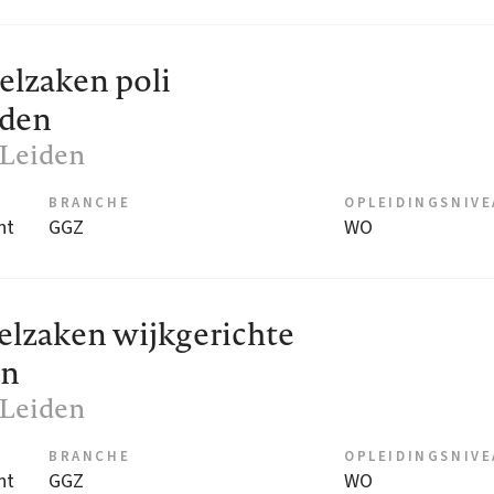
lzaken poli
iden
, Leiden
BRANCHE
OPLEIDINGSNIV
nt
GGZ
WO
lzaken wijkgerichte
en
, Leiden
BRANCHE
OPLEIDINGSNIV
nt
GGZ
WO