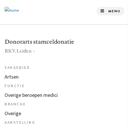
Overslaan
en
MENU
naar
de
inhoud
Donorarts stamceldonatie
gaan
BKV, Leiden
VAKGEBIED
Artsen
FUNCTIE
Overige beroepen medici
BRANCHE
Overige
AANSTELLING