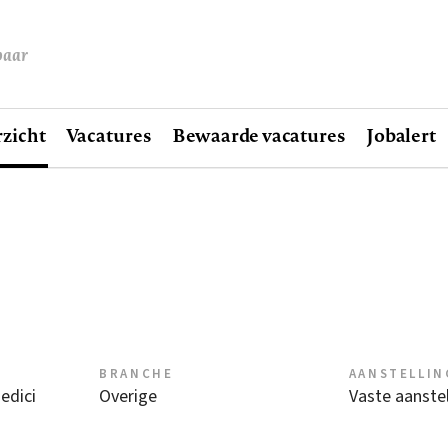
baar
zicht
Vacatures
Bewaarde vacatures
Jobalert
BRANCHE
AANSTELLIN
edici
Overige
Vaste aanstel