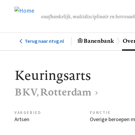
Overslaan
en
onafhankelijk, multidisciplinair en betrouw
naar
de
inhoud
Banenbank
Over
Terug naar ntvg.nl
Hoofdnavigatie
gaan
Keuringsarts
BKV, Rotterdam
VAKGEBIED
FUNCTIE
Artsen
Overige beroepen m