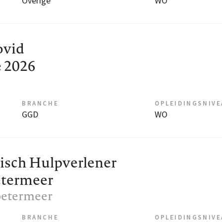
Overige
WO
ovid
 2026
BRANCHE
OPLEIDINGSNIV
GGD
WO
isch Hulpverlener
etermeer
oetermeer
BRANCHE
OPLEIDINGSNIV