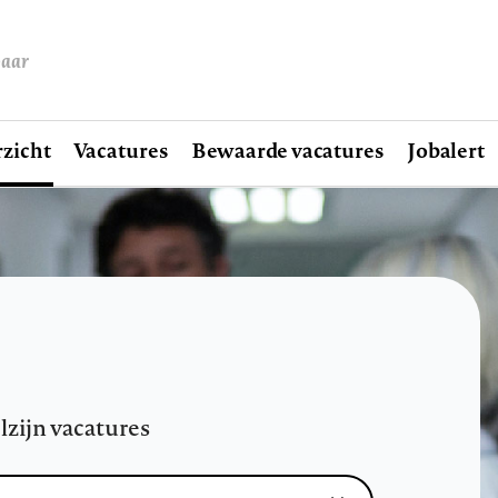
baar
zicht
Vacatures
Bewaarde vacatures
Jobalert
lzijn vacatures