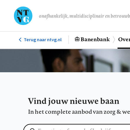
Overslaan
en
onafhankelijk, multidisciplinair en betrouw
naar
de
inhoud
Banenbank
Over
Terug naar ntvg.nl
Hoofdnavigatie
gaan
Vind jouw nieuwe baan
In het complete aanbod van zorg & we