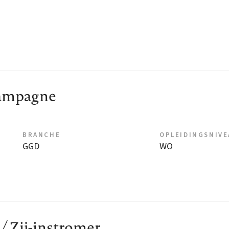
campagne
BRANCHE
OPLEIDINGSNIV
GGD
WO
/ Zij-instromer