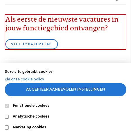
Als eerste de nieuwste vacatures in
jouw functiegebied ontvangen?
STEL JOBALERT IN!
Deze site gebruikt cookies
BEKIJK ALLE VACATURES
Zie onze cookie policy
ACCEPTEER AANBEVOLEN INSTELLINGEN
Functionele cookies
Contact
Colofon
Disclaimer
Privacy
About us
Analytische cookies
Footer
navigation
Marketing cookies