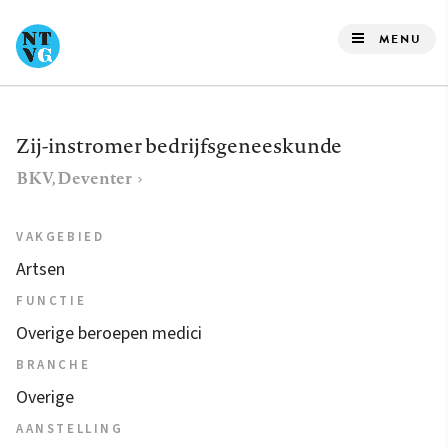
Overslaan
en
MENU
naar
de
inhoud
Zij-instromer bedrijfsgeneeskunde
gaan
BKV, Deventer
VAKGEBIED
Artsen
FUNCTIE
Overige beroepen medici
BRANCHE
Overige
AANSTELLING