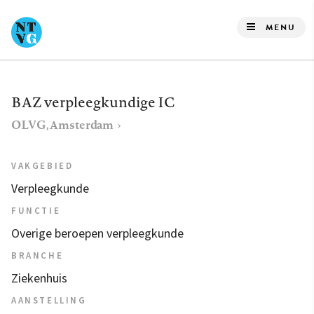
Overslaan
en
MENU
naar
de
inhoud
BAZ verpleegkundige IC
gaan
OLVG, Amsterdam
VAKGEBIED
Verpleegkunde
FUNCTIE
Overige beroepen verpleegkunde
BRANCHE
Ziekenhuis
AANSTELLING