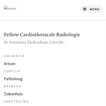
Overslaan
en
MENU
naar
de
inhoud
Fellow Cardiothoracale Radiologie
gaan
St. Antonius Ziekenhuis, Utrecht
VAKGEBIED
Artsen
FUNCTIE
Patholoog
BRANCHE
Ziekenhuis
AANSTELLING