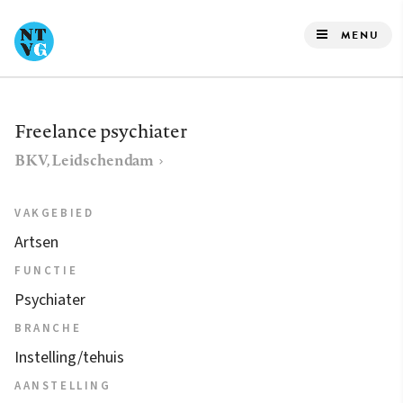
Overslaan
en
MENU
naar
de
inhoud
Freelance psychiater
gaan
BKV, Leidschendam
VAKGEBIED
Artsen
FUNCTIE
Psychiater
BRANCHE
Instelling/tehuis
AANSTELLING