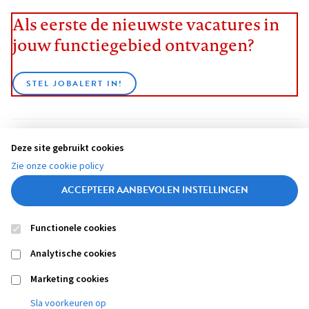
Als eerste de nieuwste vacatures in
jouw functiegebied ontvangen?
STEL JOBALERT IN!
Deze site gebruikt cookies
BEKIJK ALLE VACATURES
Zie onze cookie policy
ACCEPTEER AANBEVOLEN INSTELLINGEN
Functionele cookies
Contact
Colofon
Disclaimer
Privacy
About us
Analytische cookies
Footer
navigation
Marketing cookies
Sla voorkeuren op