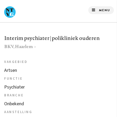
Overslaan
en
MENU
naar
de
inhoud
Interim psychiater | polikliniek ouderen
gaan
BKV, Haarlem
VAKGEBIED
Artsen
FUNCTIE
Psychiater
BRANCHE
Onbekend
AANSTELLING