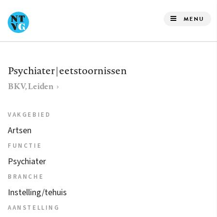
Overslaan
en
MENU
naar
de
inhoud
Psychiater | eetstoornissen
gaan
BKV, Leiden
VAKGEBIED
Artsen
FUNCTIE
Psychiater
BRANCHE
Instelling/tehuis
AANSTELLING