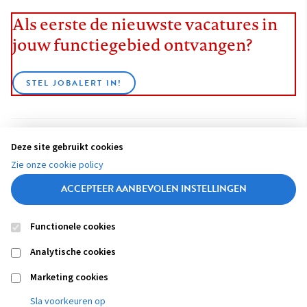
Als eerste de nieuwste vacatures in
jouw functiegebied ontvangen?
STEL JOBALERT IN!
Deze site gebruikt cookies
BEKIJK ALLE VACATURES
Zie onze cookie policy
ACCEPTEER AANBEVOLEN INSTELLINGEN
Functionele cookies
Contact
Colofon
Disclaimer
Privacy
About us
Analytische cookies
Footer
navigation
Marketing cookies
Sla voorkeuren op