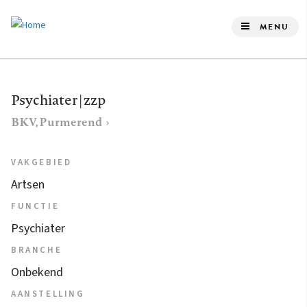
Overslaan
en
MENU
naar
de
inhoud
Psychiater | zzp
gaan
BKV, Purmerend
VAKGEBIED
Artsen
FUNCTIE
Psychiater
BRANCHE
Onbekend
AANSTELLING