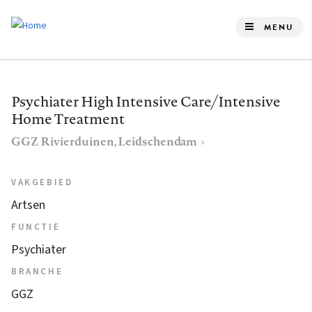
Overslaan
en
MENU
naar
de
inhoud
Psychiater High Intensive Care/Intensive
gaan
Home Treatment
GGZ Rivierduinen, Leidschendam
VAKGEBIED
Artsen
FUNCTIE
Psychiater
BRANCHE
GGZ