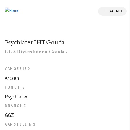
Overslaan
en
MENU
naar
de
inhoud
Psychiater IHT Gouda
gaan
GGZ Rivierduinen, Gouda
VAKGEBIED
Artsen
FUNCTIE
Psychiater
BRANCHE
GGZ
AANSTELLING