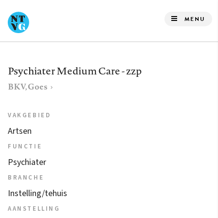
Overslaan
en
MENU
naar
de
inhoud
Psychiater Medium Care - zzp
gaan
BKV, Goes
VAKGEBIED
Artsen
FUNCTIE
Psychiater
BRANCHE
Instelling/tehuis
AANSTELLING