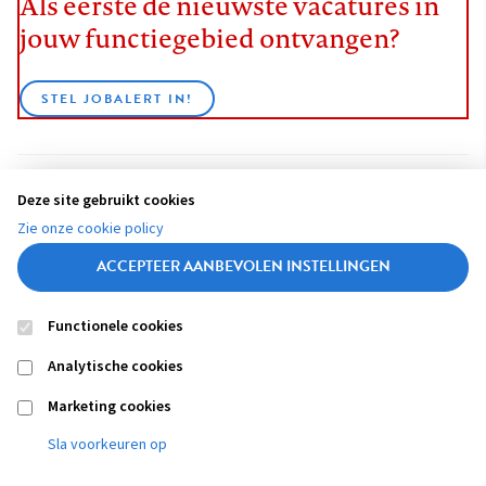
Als eerste de nieuwste vacatures in
jouw functiegebied ontvangen?
STEL JOBALERT IN!
Deze site gebruikt cookies
BEKIJK ALLE VACATURES
Zie onze cookie policy
ACCEPTEER AANBEVOLEN INSTELLINGEN
Functionele cookies
Contact
Colofon
Disclaimer
Privacy
About us
Analytische cookies
Footer
navigation
Marketing cookies
Sla voorkeuren op