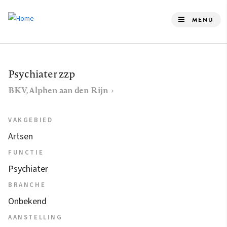
Overslaan
en
MENU
naar
de
inhoud
Psychiater zzp
gaan
BKV, Alphen aan den Rijn
VAKGEBIED
Artsen
FUNCTIE
Psychiater
BRANCHE
Onbekend
AANSTELLING